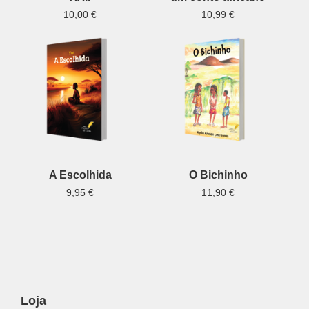
10,00
€
10,99
€
A Escolhida
O Bichinho
9,95
€
11,90
€
Loja