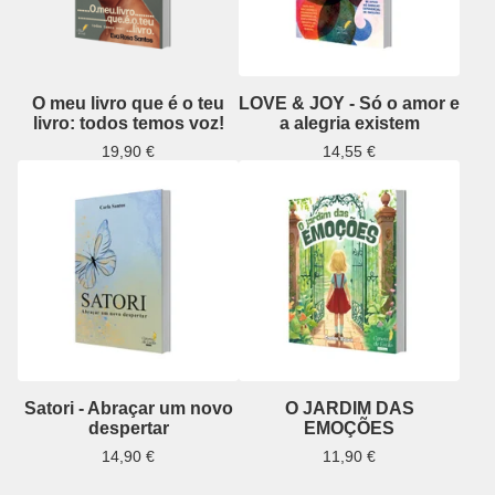
O meu livro que é o teu
LOVE & JOY - Só o amor e
livro: todos temos voz!
a alegria existem
19,90
€
14,55
€
Satori - Abraçar um novo
O JARDIM DAS
despertar
EMOÇÕES
14,90
€
11,90
€