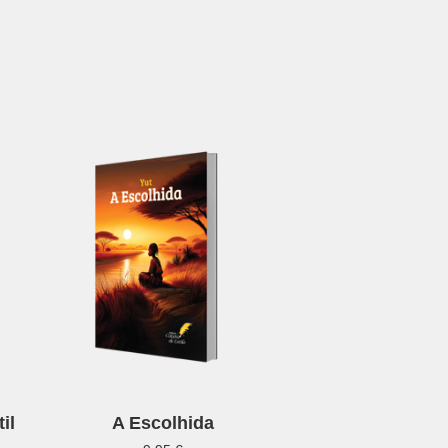
il
A Escolhida