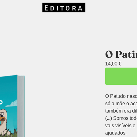
O Pat
14,00
€
O Patudo nasc
só a mãe o ac
também era dif
(...) Somos to
vais visíveis 
ajudados.